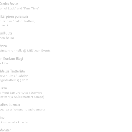
Comics Revue
son of Luck" and "Fun Time"
rikärpäsen puraisuja
 prinssi / Salon Teatteri,
saari
uriluuta
inen helmi
rinna
aimaan rannalla @ Millilleen Events
in Kunkun Blogi
a Liisa
 Melua Teatterista
ärven Elvis / Lahden
ginteatteri 13.3.2026
uksia
a: Pieni Samuraityttö (Suomen
teatteri ja Nukketeatteri Sampo)
aalien Lumous
pearea erikoisena lukudraamana
ino
rkisto sadalla kuvalla
Monster