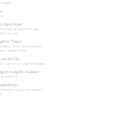
 Reveal
o
lta
's Opera House
 & Gretel at Opera San José
ber 24, 2019)
ght in Theatre
n Notre Damen kellonsoittaja –
een Teatteri 2019
 and the City
än vuonna en lupaa laihduttaa
dag är en dag för musikaler
top believin'!
apäiväkirjat
 Helsingin Kaupunginteatteri
16