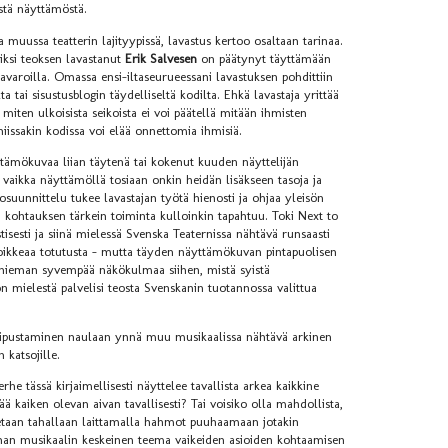
estä näyttämöstä.
 muussa teatterin lajityypissä, lavastus kertoo osaltaan tarinaa.
miksi teoksen lavastanut
Erik Salvesen
on päätynyt täyttämään
tavaroilla. Omassa ensi-iltaseurueessani lavastuksen pohdittiin
a tai sisustusblogin täydelliseltä kodilta. Ehkä lavastaja yrittää
, miten ulkoisista seikoista ei voi päätellä mitään ihmisten
niissakin kodissa voi elää onnettomia ihmisiä.
ttämökuvaa liian täytenä tai kokenut kuuden näyttelijän
 vaikka näyttämöllä tosiaan onkin heidän lisäkseen tasoja ja
osuunnittelu tukee lavastajan työtä hienosti ja ohjaa yleisön
 kohtauksen tärkein toiminta kulloinkin tapahtuu. Toki Next to
isesti ja siinä mielessä Svenska Teaternissa nähtävä runsaasti
 poikkeaa totutusta – mutta täyden näyttämökuvan pintapuolisen
ltä hieman syvempää näkökulmaa siihen, mistä syistä
on mielestä palvelisi teosta Svenskanin tuotannossa valittua
ipustaminen naulaan ynnä muu musikaalissa nähtävä arkinen
n katsojille.
he tässä kirjaimellisesti näyttelee tavallista arkea kaikkine
tää kaiken olevan aivan tavallisesti? Tai voisiko olla mahdollista,
istetaan tahallaan laittamalla hahmot puuhaamaan jotakin
onhan musikaalin keskeinen teema vaikeiden asioiden kohtaamisen