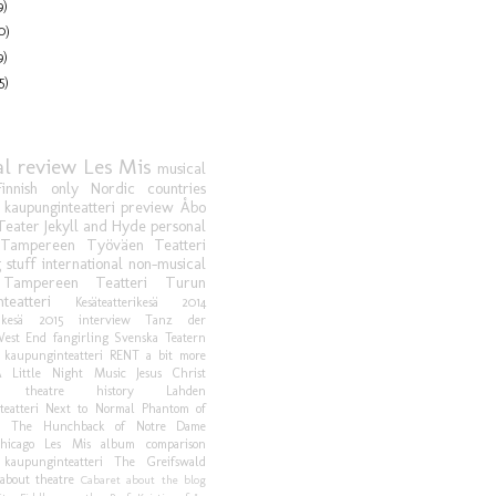
9)
0)
9)
5)
l review
Les Mis
musical
Finnish only
Nordic countries
 kaupunginteatteri
preview
Åbo
Teater
Jekyll and Hyde
personal
Tampereen Työväen Teatteri
g stuff
international
non-musical
Tampereen Teatteri
Turun
teatteri
Kesäteatterikesä 2014
rikesä 2015
interview
Tanz der
est End
fangirling
Svenska Teatern
 kaupunginteatteri
RENT
a bit more
 Little Night Music
Jesus Christ
theatre history
Lahden
eatteri
Next to Normal
Phantom of
a
The Hunchback of Notre Dame
hicago
Les Mis album comparison
 kaupunginteatteri
The Greifswald
about theatre
Cabaret
about the blog