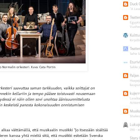
Duck 
"A Les
Teatte
Egyptin
Vuohen
Kulttu
Kirjall
Teatte
Saha S
Eturiv
Sakke j
o Normalin orkesteri. Kuva: Cata Portin
Paljon
Haapaj
kaupun
esteri saavuttaa saman tarkkuuden, vaikka soittajat on
jonnekin kellariin ja tempo pääsee toistuvasti nousemaan
kujerr
Lavalt
ydessä ei näin ollen sovi unohtaa äänisuunnittelusta
Action
n keskeistä panosta kokonaisuuden onnistumisen
Musik
Shakes
Lukup
Utö - a
alkaa väittämällä, että musikaalin musiikki "jo itsessään sisältää
ren kanssa yhtä mieltä siitä, että musiikki esitetään Svenska
Story 