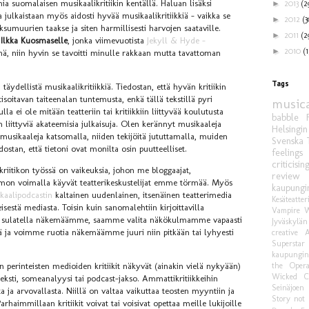
lmia suomalaisen musikaalikritiikin kentällä. Haluan lisäksi
►
2013
(2
 julkaistaan myös aidosti hyvää musikaalikritiikkiä – vaikka se
►
2012
(3
sumuurien taakse ja siten harmillisesti harvojen saataville.
►
2011
(2
n
Ilkka Kuosmaselle
, jonka viimevuotista
Jekyll & Hyde -
►
2010
(1
hä, niin hyvin se tavoitti minulle rakkaan mutta tavattoman
Tags
ä täydellistä musikaalikritiikkiä. Tiedostan, että hyvän kritiikin
itisoitavan taiteenalan tuntemusta, enkä tällä tekstillä pyri
musica
la ei ole mitään teatteriin tai kritiikkiin liittyvää koulutusta
babble
n liittyviä akateemisia julkaisuja. Olen kerännyt musikaaleja
Helsingin
usikaaleja katsomalla, niiden tekijöitä jututtamalla, muiden
Svenska 
ostan, että tietoni ovat monilta osin puutteelliset.
feelings
criticisin
itikon työssä on vaikeuksia, johon me bloggaajat,
review
on voimalla käyvät teatterikeskustelijat emme törmää. Myös
kaupungin
kaalipodcastin
kaltainen uudenlainen, itsenäinen teatterimedia
Kesäteatte
sestä mediasta. Toisin kuin sanomalehtiin kirjoittavilla
Vampire
W
kaa sulatella näkemäämme, saamme valita näkökulmamme vapaasti
Jyväskylän
ättä ja voimme ruotia näkemäämme juuri niin pitkään tai lyhyesti
creative
A
Superstar
kaupungint
the Oper
n perinteisten medioiden kritiikit näkyvät (ainakin vielä nykyään)
Wicked
C
teksti, someanalyysi tai podcast-jakso. Ammattikritiikkeihin
Seinäjoen
a ja arvovallasta. Niillä on valtaa vaikuttaa teosten myyntiin ja
Story
not 
arhaimmillaan kritiikit voivat tai voisivat opettaa meille lukijoille