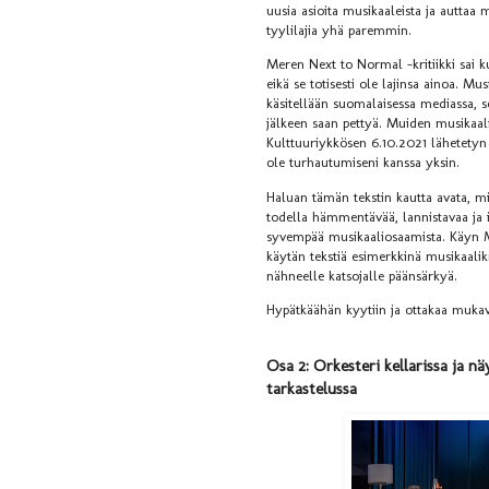
uusia asioita musikaaleista ja auttaa
tyylilajia yhä paremmin.
Meren Next to Normal -kritiikki sai kup
eikä se totisesti ole lajinsa ainoa. Mu
käsitellään suomalaisessa mediassa, se
jälkeen saan pettyä. Muiden musikaal
Kulttuuriykkösen 6.10.2021 lähetetyn 
ole turhautumiseni kanssa yksin.
Haluan tämän tekstin kautta avata, mi
todella hämmentävää, lannistavaa ja 
syvempää musikaaliosaamista. Käyn Me
käytän tekstiä esimerkkinä musikaalikri
nähneelle katsojalle päänsärkyä.
Hypätkäähän kyytiin ja ottakaa mukava
Osa 2: Orkesteri kellarissa ja n
tarkastelussa