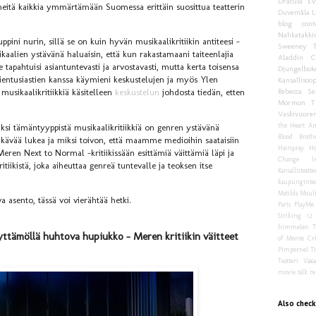
Dracula
Ev
 meitä kaikkia ymmärtämään Suomessa erittäin suosittua teatterin
Duvemåla
L
blog cont
Nahkatakki
pini nurin, sillä se on kuin hyvän musikaalikritiikin antiteesi –
Sweeney T
sikaalien ystävänä haluaisin, että kun rakastamaani taiteenlajia
Aladdin
C
 tapahtuisi asiantuntevasti ja arvostavasti, mutta kerta toisensa
Djungelbok
ientusiastien kanssa käymieni keskustelujen ja myös Ylen
Kansallisoo
Rebecca
Sei
musikaalikritiikkiä käsitelleen
keskustelun
johdosta tiedän, etten
Mormon
T
Vaskivuoren
the Heart
An
ksi tämäntyyppistä musikaalikritiikkiä on genren ystävänä
Blood Brothe
ikävää lukea ja miksi toivon, että maamme medioihin saataisiin
Hairspray
Ho
ren Next to Normal -kritiikissään esittämiä väittämiä läpi ja
Change
I
tiikistä, joka aiheuttaa genreä tuntevalle ja teoksen itse
Kansallisteatte
kaupungintea
Matilda
Moul
 asento, tässä voi vierähtää hetki.
Paris
PlayMe
Striking 12
himmelen
T
äyttämöllä huhtova hupiukko – Meren kritiikin väitteet
of Monte Cri
Pimpernel
Ti
Teatteri
Vaas
movie talk
re
Also check