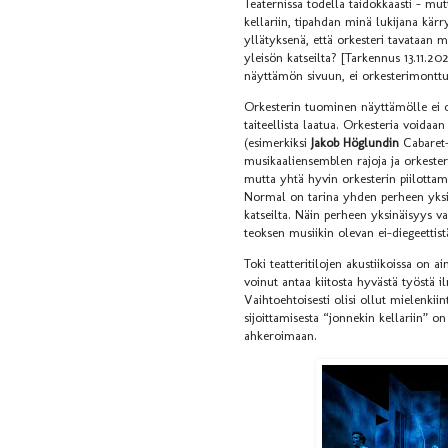
Teaternissa todella taidokkaasti – mu
kellariin, tipahdan minä lukijana kärry
yllätyksenä, että orkesteri tavataan m
yleisön katseilta? [Tarkennus 13.11.2
näyttämön sivuun, ei orkesterimonttu
Orkesterin tuominen näyttämölle ei ol
taiteellista laatua. Orkesteria voida
(esimerkiksi
Jakob Höglundin
Cabaret-
musikaaliensemblen rajoja ja orkester
mutta yhtä hyvin orkesterin piilotta
Normal on tarina yhden perheen yksity
katseilta. Näin perheen yksinäisyys
teoksen musiikin olevan ei-diegeettis
Toki teatteritilojen akustiikoissa on 
voinut antaa kiitosta hyvästä työstä 
Vaihtoehtoisesti olisi ollut mielenki
sijoittamisesta “jonnekin kellariin” on
ahkeroimaan.