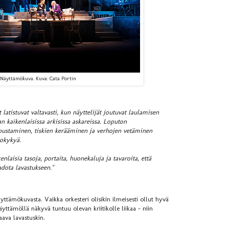
Näyttämökuva. Kuva: Cata Portin
 latistuvat valtavasti, kun näyttelijät joutuvat laulamisen
 kaikenlaisissa arkisissa askareissa. Loputon
ipustaminen, tiskien kerääminen ja verhojen vetäminen
iokykyä.
laisia tasoja, portaita, huonekaluja ja tavaroita, että
adota lavastukseen."
yttämökuvasta. Vaikka orkesteri olisikin ilmeisesti ollut hyvä
yttämöllä näkyvä tuntuu olevan kriitikolle liikaa – niin
aava lavastuskin.