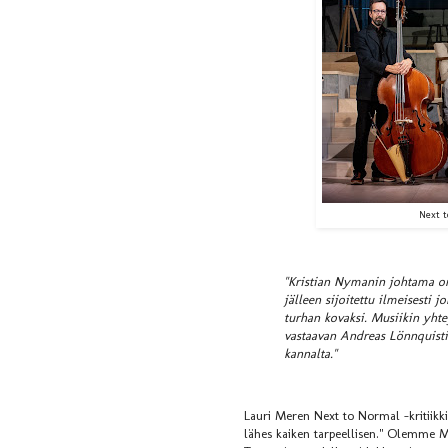
Next t
"Kristian Nymanin johtama ork
jälleen sijoitettu ilmeisesti 
turhan kovaksi. Musiikin yhte
vastaavan Andreas Lönnquisti
kannalta."
Lauri Meren Next to Normal -kritiikki 
lähes kaiken tarpeellisen." Olemme Me