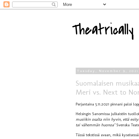
Theatricall
Tuesday, November 9, 2021
Suomalaisen musikaal
Meri vs. Next to No
Perjantaina 5.11.2021 pinnani paloi lo
Helsingin Sanomissa julkaistiin tuoll
musiikin osalta niin hyvin, että esi
tai vähemmän huonoa"
Svenska Teate
Tässä tekstissä avaan, mikä kyseisessä 