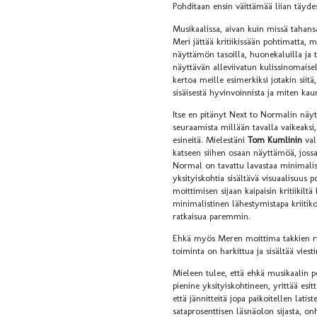
Pohditaan ensin väittämää liian täyd
Musikaalissa, aivan kuin missä tahansa
Meri jättää kritiikissään pohtimatta, 
näyttämön tasoilla, huonekaluilla ja 
näyttävän alleviivatun kulissinomaiselt
kertoa meille esimerkiksi jotakin siitä
sisäisestä hyvinvoinnista ja miten kau
Itse en pitänyt Next to Normalin näy
seuraamista millään tavalla vaikeaksi,
esineitä. Mielestäni
Tom Kumlinin
val
katseen siihen osaan näyttämöä, jossa
Normal on tavattu lavastaa minimalist
yksityiskohtia sisältävä visuaalisuus
moittimisen sijaan kaipaisin kritiiki
minimalistinen lähestymistapa kriitik
ratkaisua paremmin.
Ehkä myös Meren moittima takkien r
toiminta on harkittua ja sisältää viesti
Mieleen tulee, että ehkä musikaalin per
pienine yksityiskohtineen, yrittää esit
että jännitteitä jopa paikoitellen lat
sataprosenttisen läsnäolon sijasta, 