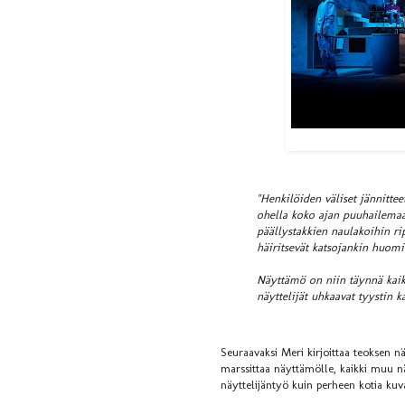
"Henkilöiden väliset jännitteet
ohella koko ajan puuhailemaan
päällystakkien naulakoihin r
häiritsevät katsojankin huom
Näyttämö on niin täynnä kaiken
näyttelijät uhkaavat tyystin k
Seuraavaksi Meri kirjoittaa teoksen nä
marssittaa näyttämölle, kaikki muu nä
näyttelijäntyö kuin perheen kotia kuv