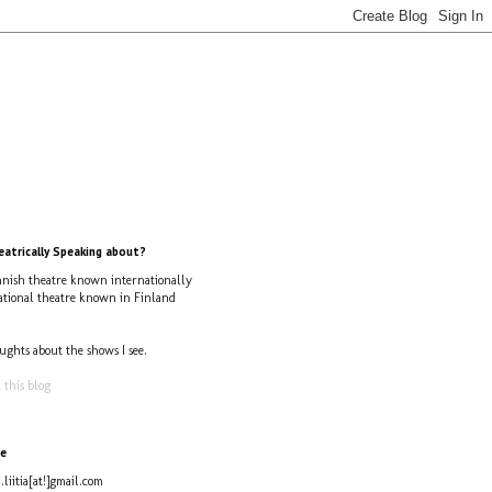
atrically Speaking about?
nish theatre known internationally
ational theatre known in Finland
ughts about the shows I see.
 this blog
e
i.liitia[at!]gmail.com