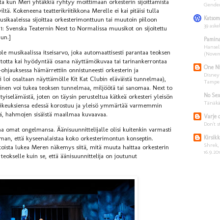
tta kun Meri yhtäkkiä ryhtyy moittimaan orkesterin sijoittamista
Gender
iltä. Kokeneena teatterikriitikkona Merelle ei kai pitäisi tulla
Katsom
usikaaleissa sijoittaa orkesterimonttuun tai muutoin piiloon
39 aske
021: Svenska Teaternin Next to Normalissa muusikot on sijoitettu
un.]
Pamina
Hansel
e musikaalissa itseisarvo, joka automaattisesti parantaa teoksen
(Novem
an totta kai hyödyntää osana näyttämökuvaa tai tarinankerrontaa
One Ni
ohjauksessa hämärrettiin onnistuneesti orkesterin ja
Disney
i loi osaltaan näyttämölle Kit Kat Clubin eläväistä tunnelmaa),
Tamper
minen voi tukea teoksen tunnelmaa, miljöötä tai sanomaa. Next to
No Sex
iselämästä, joten on täysin perusteltua kätkeä orkesteri yleisön
Tänäkä
 vaikeuksiensa edessä korostuu ja yleisö ymmärtää varmemmin
tä, hahmojen sisäistä maailmaa kuvaavaa.
Varje 
Don't s
aina omat ongelmansa. Äänisuunnittelijalle olisi kuitenkin varmasti
Kirsikk
ilman, että kyseenalaistaa koko orkesterimontun konseptin.
Shrek,
intoista lukea Meren näkemys siitä, mitä muuta haittaa orkesterin
16.9.20
 teokselle kuin se, että äänisuunnittelija on joutunut