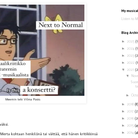
My musica
Listen to 
Blog Archi
►
2025
(1
►
2024
(1
►
2023
(2
►
2022
(1
▼
2021
(2
▼
Nov
Suom
ta
►
Oct
Meemin teki Vilma Posio.
►
2018
(8
►
2017
(2
►
2016
(2
väksi.
►
2015
(4
►
2014
(4
 Merta kohtaan henkilönä tai väittää, että hänen kritiikkinsä