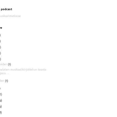
l podcast
Musikaalimatkassa
ve
)
)
)
)
)
ember
(1)
alaisen musikaalikirjoittelun tasosta:
paus ...
ober
(1)
)
7)
9)
9)
8)