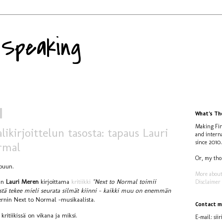
y Speaking
What's The
Making Fin
ikirjoittelun tasosta: tapaus Lauri
and intern
since 2010.
rmal
Or, my tho
ppuun.
More about
oin
Lauri Meren
kirjoittama
kritiikki
"Next to Normal toimii
Disclaimer
tystä tekee mieli seurata silmät kiinni – kaikki muu on enemmän
rnin Next to Normal -musikaalista.
Contact m
kritiikissä on vikana ja miksi.
E-mail: siir