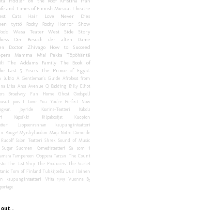
ita
Fiddler on the Roof
Kristina från
ife and Times of Finnish Musical Theatre
est
Cats
Hair
Love Never Dies
nen tyttö
Rocky
Rocky Horror Show
odd
Wasa Teater
West Side Story
hess
Der Besuch der alten Dame
en
Doctor Zhivago
How to Succeed
ppera
Mamma Mia!
Pekka Töpöhäntä
li
The Addams Family
The Book of
he Last 5 Years
The Prince of Egypt
 lukio
A Gentleman's Guide
Afrobeat from
na Liisa
Ansa
Avenue Q
Badding
Billy Elliot
rs
Broadway
Fun Home
Ghost
Godspell
usut pois
I Love You You're Perfect Now
ngvar!
Joyride
Kaarina-Teatteri
Kakola
ri
Kapsäkki
Kilpakosijat
Kuopion
tteri
Lappeenrannan kaupunginteatteri
in Rouge!
Myrskyluodon Maija
Notre Dame de
Rudolf
Salon Teatteri
Shrek
Sound of Music
Sugar
Suomen Komediateatteri
Så som i
amara
Tampereen Ooppera
Tarzan
The Count
sto
The Last Ship
The Producers
The Scarlet
tanic
Tom of Finland
Tukkijoella
Uusi Iloinen
an kaupunginteatteri
Viita 1949
Vuonna 85
portage
 out...