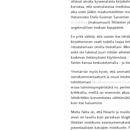
olisivat ainoita kyseenalaisia kirjoite
korostaa, että suomalaisissa medioissa
aika usein jääkin maakuntalehtien mak
Hatunnosto Etelä-Suomen Sanomie
arvostelua
(maksumuuri) fiilistelen y
ongelmallisen teoksen kipupisteet.
En yritä väittää, että osaisin itse tehd
kirjoittaminen vaatii todella laajaa kr
retostelemaan omilla tiedoillani. Minul
enkä ole lukenut juuri mitään aiheisii
koskevan tietämykseni käytännössä – m
fanien kanssa keskustelemalla – ja tied
Ymmärrän myös hyvin, että ammattikri
somekommentaattorit ja muut intohim
toimittamani
Musikaalimatkassa-musi
eroaa toimintaympäristönä ns. perintei
kriitikoilla, meillä on enemmän ai
lehtikritiikin konventioista välittäm
kuin itse haluamme.
Mutta fakta on, että Hesarin ja muide
aivan eri tavalla kuin paraskaan blogi
liitetään mielikuvia asiantuntemuksest
potentiaalisten katsojien mielikuviin. P