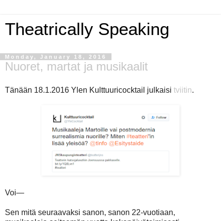
Theatrically Speaking
Monday, January 18, 2016
Nuoret, martat ja musikaalit
Tänään 18.1.2016 Ylen Kulttuuricocktail julkaisi
tviitin
.
Voi—
Sen mitä seuraavaksi sanon, sanon 22-vuotiaan,