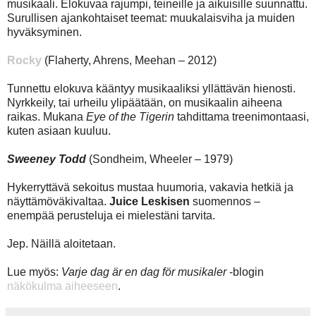
musikaali. Elokuvaa rajumpi, teineille ja aikuisille suunnattu.
Surullisen ajankohtaiset teemat: muukalaisviha ja muiden
hyväksyminen.
Rocky
(Flaherty, Ahrens, Meehan – 2012)
Tunnettu elokuva kääntyy musikaaliksi yllättävän hienosti.
Nyrkkeily, tai urheilu ylipäätään, on musikaalin aiheena
raikas. Mukana
Eye of the Tigerin
tahdittama treenimontaasi,
kuten asiaan kuuluu.
Sweeney Todd
(Sondheim, Wheeler – 1979)
Hykerryttävä sekoitus mustaa huumoria, vakavia hetkiä ja
näyttämöväkivaltaa.
Juice Leskisen
suomennos –
enempää perusteluja ei mielestäni tarvita.
Jep. Näillä aloitetaan.
Lue myös:
Varje dag är en dag för musikaler
-blogin
näkökulma aiheeseen
.