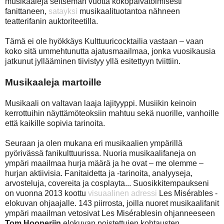
musikaaleja seitsemän vuotta kokopäivätoimisesti
fanittaneen,
satayksi
musikaalituotantoa nähneen
teatterifanin auktoriteetilla.
Tämä ei ole hyökkäys Kulttuuricocktailia vastaan – vaan
koko sitä ummehtunutta ajatusmaailmaa, jonka vuosikausia
jatkunut jyllääminen tiivistyy yllä esitettyyn tviittiin.
Musikaaleja martoille
Musikaali on valtavan laaja lajityyppi. Musiikin keinoin
kerrottuihin näyttämöteoksiin mahtuu sekä nuorille, vanhoille
että kaikille sopivia tarinoita.
Seuraan ja olen mukana eri musikaalien ympärillä
pyörivässä fanikulttuurissa. Nuoria musikaalifaneja on
ympäri maailmaa hurja määrä ja he ovat – me olemme –
hurjan aktiivisia. Fanitaidetta ja -tarinoita, analyyseja,
arvosteluja, covereita ja cosplayta... Suosikkitempaukseni
on vuonna 2013 koottu
visuaalinen adressi
Les Misérables -
elokuvan ohjaajalle. 143 piirrosta, joilla nuoret musikaalifanit
ympäri maailman vetosivat Les Misérablesin ohjanneeseen
Tom Hooperiin
elokuvan poistettujen kohtausten