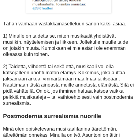
Tähän vanhaan vastakkainasetteluun sanon kaksi asiaa.
1) Minulle on taidetta se, miten musikaalit yhdistävät
musiikin, näyttelemisen ja liikkeen. Jollekulle muulle taide
on jotakin muuta. Kumpikaan ei mielestäni ole enemmän
oikeassa kuin toinen.
2) Taidetta, viihdettä tai sekä että, musikaali voi olla
katsojalleen unohtumaton elämys. Kokemus, joka auttaa
jaksamaan arkea, ymmärtämään maailmaa ja itseään.
Nauttimaan tästä ainoasta meille annetusta elämästä. Sitä ei
pidä vähätellä. On ok, jos ihminen haluaa katsoa vaikka
pelkkiä musikaaleja – tai vaihtoehtoisesti vain postmodernia
surrealismia.
Postmodernia surrealismia nuorille
Minä olen opiskelevana musikaalifanina äärettömän,
äärettömän onnekas. Minulla on työ. Asuntoni on äitini