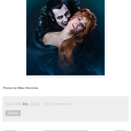
Photos by Mirka Kleemola.
Siiri Liitiä
klo
22:30
No comments:
Share