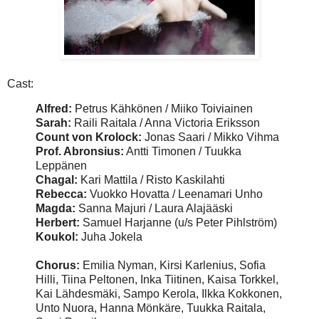
Cast:
Alfred:
Petrus Kähkönen / Miiko Toiviainen
Sarah:
Raili Raitala / Anna Victoria Eriksson
Count von Krolock:
Jonas Saari / Mikko Vihma
Prof. Abronsius:
Antti Timonen / Tuukka
Leppänen
Chagal:
Kari Mattila / Risto Kaskilahti
Rebecca:
Vuokko Hovatta / Leenamari Unho
Magda:
Sanna Majuri / Laura Alajääski
Herbert:
Samuel Harjanne (u/s Peter Pihlström)
Koukol:
Juha Jokela
Chorus:
Emilia Nyman, Kirsi Karlenius, Sofia
Hilli, Tiina Peltonen, Inka Tiitinen, Kaisa Torkkel,
Kai Lähdesmäki, Sampo Kerola, Ilkka Kokkonen,
Unto Nuora, Hanna Mönkäre, Tuukka Raitala,