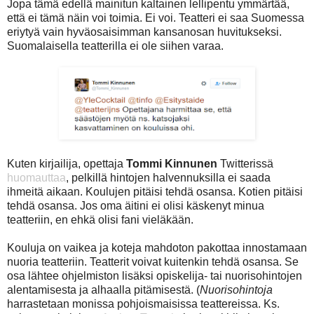
Jopa tämä edellä mainitun kaltainen lellipentu ymmärtää,
että ei tämä näin voi toimia. Ei voi. Teatteri ei saa Suomessa
eriytyä vain hyväosaisimman kansanosan huvitukseksi.
Suomalaisella teatterilla ei ole siihen varaa.
Kuten kirjailija, opettaja
Tommi Kinnunen
Twitterissä
huomauttaa
, pelkillä hintojen halvennuksilla ei saada
ihmeitä aikaan. Koulujen pitäisi tehdä osansa. Kotien pitäisi
tehdä osansa. Jos oma äitini ei olisi käskenyt minua
teatteriin, en ehkä olisi fani vieläkään.
Kouluja on vaikea ja koteja mahdoton pakottaa innostamaan
nuoria teatteriin. Teatterit voivat kuitenkin tehdä osansa. Se
osa lähtee ohjelmiston lisäksi opiskelija- tai nuorisohintojen
alentamisesta ja alhaalla pitämisestä. (
Nuorisohintoja
harrastetaan monissa pohjoismaisissa teattereissa. Ks.