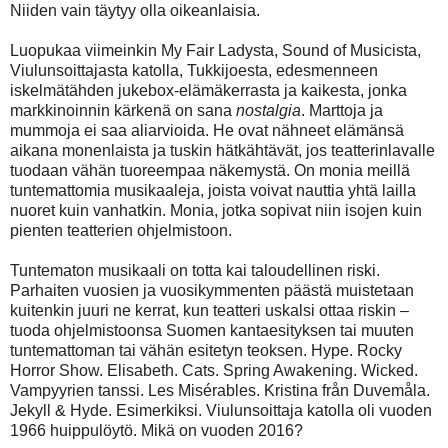
Niiden vain täytyy olla oikeanlaisia.
Luopukaa viimeinkin My Fair Ladysta, Sound of Musicista,
Viulunsoittajasta katolla, Tukkijoesta, edesmenneen
iskelmätähden jukebox-elämäkerrasta ja kaikesta, jonka
markkinoinnin kärkenä on sana
nostalgia
. Marttoja ja
mummoja ei saa aliarvioida. He ovat nähneet elämänsä
aikana monenlaista ja tuskin hätkähtävät, jos teatterinlavalle
tuodaan vähän tuoreempaa näkemystä. On monia meillä
tuntemattomia musikaaleja, joista voivat nauttia yhtä lailla
nuoret kuin vanhatkin. Monia, jotka sopivat niin isojen kuin
pienten teatterien ohjelmistoon.
Tuntematon musikaali on totta kai taloudellinen riski.
Parhaiten vuosien ja vuosikymmenten päästä muistetaan
kuitenkin juuri ne kerrat, kun teatteri uskalsi ottaa riskin –
tuoda ohjelmistoonsa Suomen kantaesityksen tai muuten
tuntemattoman tai vähän esitetyn teoksen. Hype. Rocky
Horror Show. Elisabeth. Cats. Spring Awakening. Wicked.
Vampyyrien tanssi. Les Misérables. Kristina från Duvemåla.
Jekyll & Hyde. Esimerkiksi. Viulunsoittaja katolla oli vuoden
1966 huippulöytö. Mikä on vuoden 2016?