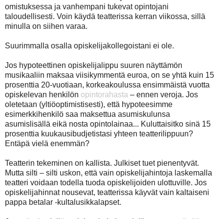
omistuksessa ja vanhempani tukevat opintojani
taloudellisesti. Voin käydä teatterissa kerran viikossa, sillä
minulla on siihen varaa.
Suurimmalla osalla opiskelijakollegoistani ei ole.
Jos hypoteettinen opiskelijalippu suuren näyttämön
musikaaliin maksaa viisikymmentä euroa, on se yhtä kuin 15
prosenttia 20-vuotiaan, korkeakoulussa ensimmäistä vuotta
opiskelevan henkilön
opintorahasta
– ennen veroja. Jos
oletetaan (yltiöoptimistisesti), että hypoteesimme
esimerkkihenkilö saa maksettua asumiskulunsa
asumislisällä eikä nosta opintolainaa... Kuluttaisitko sinä 15
prosenttia kuukausibudjetistasi yhteen teatterilippuun?
Entäpä vielä enemmän?
Teatterin tekeminen on kallista. Julkiset tuet pienentyvät.
Mutta silti – silti uskon, että vain opiskelijahintoja laskemalla
teatteri voidaan todella tuoda opiskelijoiden ulottuville. Jos
opiskelijahinnat nousevat, teatterissa käyvät vain kaltaiseni
pappa betalar -kultalusikkalapset.