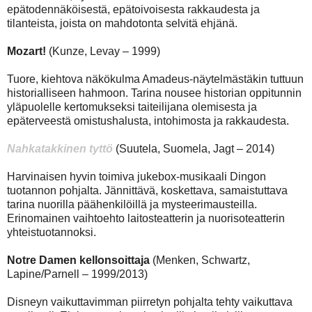
epätodennäköisestä, epätoivoisesta rakkaudesta ja
tilanteista, joista on mahdotonta selvitä ehjänä.
Mozart!
(Kunze, Levay – 1999)
Tuore, kiehtova näkökulma Amadeus-näytelmästäkin tuttuun
historialliseen hahmoon. Tarina nousee historian oppitunnin
yläpuolelle kertomukseksi taiteilijana olemisesta ja
epäterveestä omistushalusta, intohimosta ja rakkaudesta.
Nahkatakkinen tyttö
(Suutela, Suomela, Jagt – 2014)
Harvinaisen hyvin toimiva jukebox-musikaali Dingon
tuotannon pohjalta. Jännittävä, koskettava, samaistuttava
tarina nuorilla päähenkilöillä ja mysteerimausteilla.
Erinomainen vaihtoehto laitosteatterin ja nuorisoteatterin
yhteistuotannoksi.
Notre Damen kellonsoittaja
(Menken, Schwartz,
Lapine/Parnell – 1999/2013)
Disneyn vaikuttavimman piirretyn pohjalta tehty vaikuttava