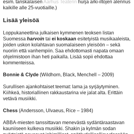
esim. tanskalaisen
Aarhus Teaterin
hurja arki-iltojen alennus
kaikille alle 25-vuotiaille.)
Lisää yleisöä
Loppukaneettina julkaisen kymmenen teoksen listan
Suomessa
harvoin
tai
ei koskaan
esitetyistä musikaaleista,
joiden uskon kolahtavan suomalaiseen yleisöön – sekä
nuoriin että vanhempiin. Saa ehdottomasti napata omaan
ohjelmistoon ihan heti paikalla. Lisää sopii ehdottaa
kommenteissa.
Bonnie & Clyde
(Wildhorn, Black, Menchell – 2009)
Surullisen ajankohtaiset teemat: lama ja syrjäytyminen.
Kiihkeä, historiallinen rakkaustarina vie jalat alta. Erittäin
vetävä musiikki.
Chess
(Andersson, Ulvaeus, Rice – 1984)
ABBA-miesten tanssittavan menevästä sydäntäraastavan
kauniiseen kulkeva musiikki. Shakin ja kylmän sodan