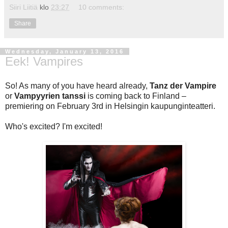
Siiri Liitiä
klo
23:27
10 comments:
Share
Wednesday, January 13, 2016
Eek! Vampires
So! As many of you have heard already,
Tanz der Vampire
or
Vampyyrien tanssi
is coming back to Finland –
premiering on February 3rd in Helsingin kaupunginteatteri.
Who's excited? I'm excited!