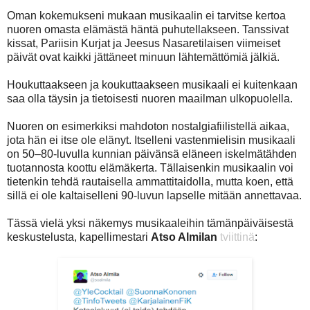
Oman kokemukseni mukaan musikaalin ei tarvitse kertoa
nuoren omasta elämästä häntä puhutellakseen. Tanssivat
kissat, Pariisin Kurjat ja Jeesus Nasaretilaisen viimeiset
päivät ovat kaikki jättäneet minuun lähtemättömiä jälkiä.
Houkuttaakseen ja koukuttaakseen musikaali ei kuitenkaan
saa olla täysin ja tietoisesti nuoren maailman ulkopuolella.
Nuoren on esimerkiksi mahdoton nostalgiafiilistellä aikaa,
jota hän ei itse ole elänyt. Itselleni vastenmielisin musikaali
on 50–80-luvulla kunnian päivänsä eläneen iskelmätähden
tuotannosta koottu elämäkerta. Tällaisenkin musikaalin voi
tietenkin tehdä rautaisella ammattitaidolla, mutta koen, että
sillä ei ole kaltaiselleni 90-luvun lapselle mitään annettavaa.
Tässä vielä yksi näkemys musikaaleihin tämänpäiväisestä
keskustelusta, kapellimestari
Atso Almilan
tviittinä
: