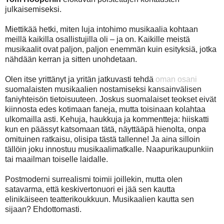
julkaisemiseksi.
Miettikää hetki, miten luja intohimo musikaalia kohtaan
meillä kaikilla osallistujilla oli – ja on. Kaikille meistä
musikaalit ovat paljon, paljon enemmän kuin esityksiä, jotka
nähdään kerran ja sitten unohdetaan.
Olen itse yrittänyt ja yritän jatkuvasti tehdä
oman osani
suomalaisten musikaalien nostamiseksi kansainvälisen
faniyhteisön tietoisuuteen. Joskus suomalaiset teokset eivät
kiinnosta edes kotimaan faneja, mutta toisinaan kolahtaa
ulkomailla asti. Kehuja, haukkuja ja kommentteja: hiiskatti
kun en päässyt katsomaan tätä, näyttääpä hienolta, onpa
omituinen ratkaisu, olisipa tästä tallenne! Ja aina silloin
tällöin joku innostuu musikaalimatkalle. Naapurikaupunkiin
tai maailman toiselle laidalle.
Postmoderni surrealismi toimii joillekin, mutta olen
satavarma, että keskivertonuori ei jää sen kautta
elinikäiseen teatterikoukkuun. Musikaalien kautta sen
sijaan? Ehdottomasti.