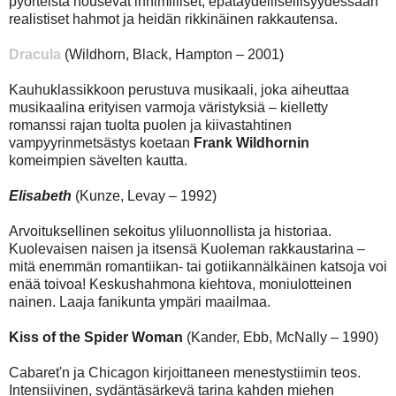
pyörteistä nousevat inhimilliset, epätäydellisellisyydessään
realistiset hahmot ja heidän rikkinäinen rakkautensa.
Dracula
(Wildhorn, Black, Hampton – 2001)
Kauhuklassikkoon perustuva musikaali, joka aiheuttaa
musikaalina erityisen varmoja väristyksiä – kielletty
romanssi rajan tuolta puolen ja kiivastahtinen
vampyyrinmetsästys koetaan
Frank Wildhornin
komeimpien sävelten kautta.
Elisabeth
(Kunze, Levay – 1992)
Arvoituksellinen sekoitus yliluonnollista ja historiaa.
Kuolevaisen naisen ja itsensä Kuoleman rakkaustarina –
mitä enemmän romantiikan- tai gotiikannälkäinen katsoja voi
enää toivoa! Keskushahmona kiehtova, moniulotteinen
nainen. Laaja fanikunta ympäri maailmaa.
Kiss of the Spider Woman
(Kander, Ebb, McNally – 1990)
Cabaret'n ja Chicagon kirjoittaneen menestystiimin teos.
Intensiivinen, sydäntäsärkevä tarina kahden miehen