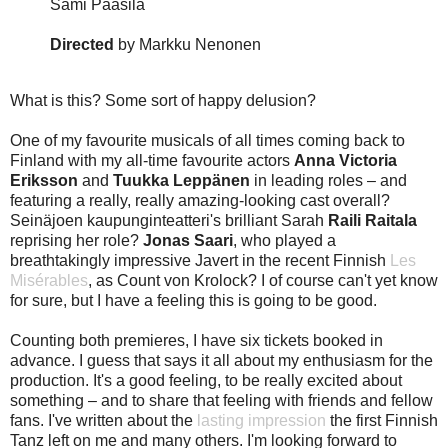
Sami Paasila
Directed
by Markku Nenonen
What is this? Some sort of happy delusion?
One of my favourite musicals of all times coming back to
Finland with my all-time favourite actors
Anna Victoria
Eriksson
and
Tuukka Leppänen
in leading roles – and
featuring a really, really amazing-looking cast overall?
Seinäjoen kaupunginteatteri's brilliant Sarah
Raili Raitala
reprising her role?
Jonas Saari
, who played a
breathtakingly impressive Javert in the recent Finnish
Les
Misérables
, as Count von Krolock? I of course can't yet know
for sure, but I have a feeling this is going to be good.
Counting both premieres, I have six tickets booked in
advance. I guess that says it all about my enthusiasm for the
production. It's a good feeling, to be really excited about
something – and to share that feeling with friends and fellow
fans. I've written about the
lasting impression
the first Finnish
Tanz left on me and many others. I'm looking forward to