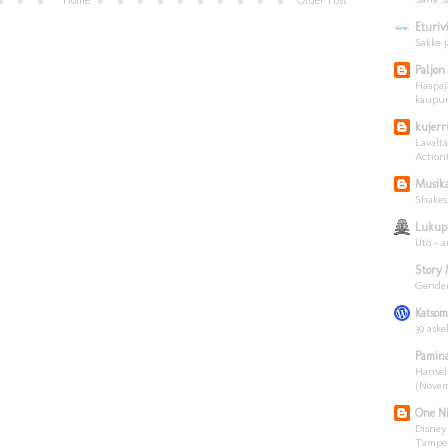
Eturiv
Sakke j
Paljon
Haapaj
kaupun
kujerr
Lavalt
Action
Musik
Shakes
Lukup
Utö - a
Story 
Gender
Katsom
39 aske
Pamina
Hansel
(Novem
One Ni
Disney
Tamper