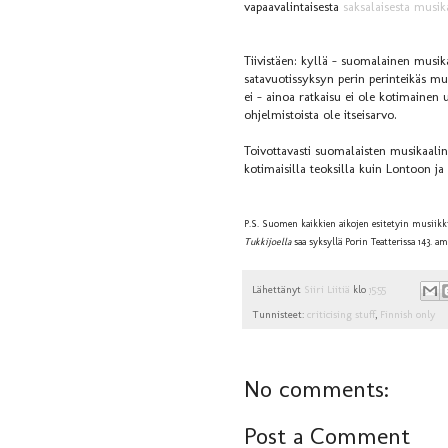
vapaavalintaisesta
saksalaisesta
musika
Tiivistäen: kyllä – suomalainen musik
satavuotissyksyn perin perinteikäs mu
ei – ainoa ratkaisu ei ole kotimainen 
ohjelmistoista ole itseisarvo.
Toivottavasti suomalaisten musikaalin
kotimaisilla teoksilla kuin Lontoon 
P.S. Suomen kaikkien aikojen esitetyin musiikk
Tukkijoella
saa syksyllä Porin Teatterissa 143. am
Lähettänyt
Siiri Liitiä
klo
15:55
Tunnisteet:
criticising stuff
,
Finnish only
No comments:
Post a Comment