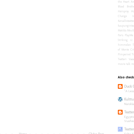
the Heart
An
Blood Brothe
Hairspray
Ho
Change
I
Kansallisteatte
kaupungintea
Matilda
Moul
Paris
PlayMe
Striking 12
himmelen
T
of Monte Cri
Pimpernel
Ti
Teatteri
Vaas
movie talk
re
Also check
Duck 
"A Les
Kulttu
Naiskla
Teatte
Egyptin
Vuohen
Teatte
Saha S
Home
Older Post