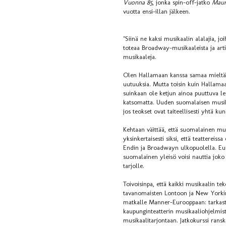
Vuonna 85
, jonka spin-off-jatko
Maun
vuotta ensi-illan jälkeen.
"Siinä ne kaksi musikaalin alalajia, j
toteaa Broadway-musikaaleista ja art
musikaaleja.
Olen Hallamaan kanssa samaa mieltä s
uutuuksia. Mutta toisin kuin Hallamaa
suinkaan ole ketjun ainoa puuttuva le
katsomatta. Uuden suomalaisen musika
jos teokset ovat taiteellisesti yhtä ku
Kehtaan väittää, että suomalainen mus
yksinkertaisesti siksi, että teatterei
Endin ja Broadwayn ulkopuolella. Eur
suomalainen yleisö voisi nauttia joko 
tarjolle.
Toivoisinpa, että kaikki musikaalin tek
tavanomaisten Lontoon ja New Yorkin o
matkalle Manner-Eurooppaan: tarkas
kaupunginteatterin musikaaliohjelmist
musikaalitarjontaan. Jatkokurssi ransk