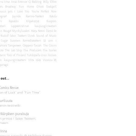
na Liisa
Ansa
Avenue Q
Badding
Billy Elliot
rs
Broadway
Fun Home
Ghost
Godspell
usut pois
I Love You You're Perfect Now
ngvar!
Joyride
Kaarina-Teatteri
Kakola
ri
Kapsäkki
Kilpakosijat
Kuopion
tteri
Lappeenrannan kaupunginteatteri
in Rouge!
Myrskyluodon Maija
Notre Dame de
Rudolf
Salon Teatteri
Shrek
Sound of Music
Sugar
Suomen Komediateatteri
Så som i
amara
Tampereen Ooppera
Tarzan
The Count
sto
The Last Ship
The Producers
The Scarlet
tanic
Tom of Finland
Tukkijoella
Uusi Iloinen
an kaupunginteatteri
Viita 1949
Vuonna 85
portage
 out...
Comics Revue
son of Luck" and "Fun Time"
uriluuta
anin testiretki
rikärpäsen puraisuja
 prinssi / Salon Teatteri,
saari
rinna
aimaan rannalla @ Millilleen Events