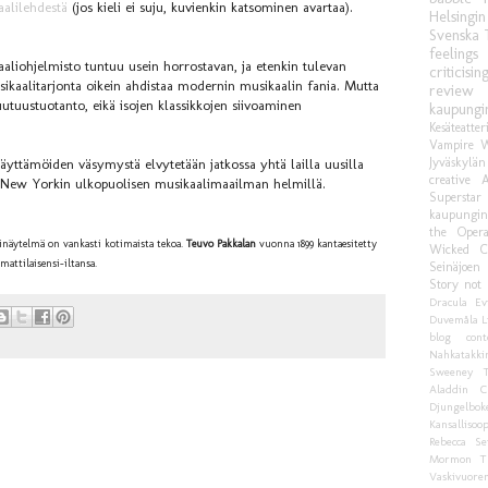
alilehdestä
(jos kieli ei suju, kuvienkin katsominen avartaa).
Helsingin
Svenska 
feelings
aaliohjelmisto tuntuu usein horrostavan, ja etenkin tulevan
criticisin
sikaalitarjonta oikein ahdistaa modernin musikaalin fania. Mutta
review
uutuustuotanto, eikä isojen klassikkojen siivoaminen
kaupungin
Kesäteatte
Vampire
W
Jyväskylän
äyttämöiden väsymystä elvytetään jatkossa yhtä lailla uusilla
creative
A
ja New Yorkin ulkopuolisen musikaalimaailman helmillä.
Superstar
kaupungint
the Oper
inäytelmä on vankasti kotimaista tekoa.
Teuvo Pakkalan
vuonna 1899 kantaesitetty
Wicked
C
mattilaisensi-iltansa.
Seinäjoen
Story
not 
Dracula
Ev
Duvemåla
L
blog cont
Nahkatakki
Sweeney T
Aladdin
C
Djungelbok
Kansallisoo
Rebecca
Sei
Mormon
T
Vaskivuoren