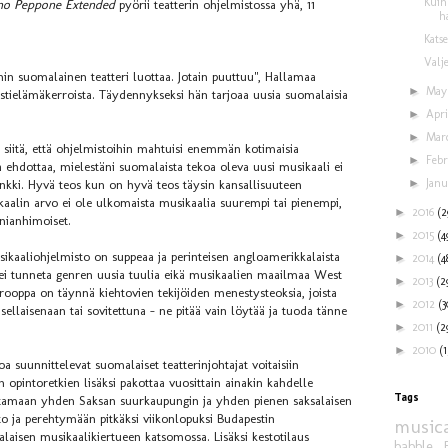
Kuin
o Peppone Extended
pyörii teatterin ohjelmistossa yhä, 11
ha
Kats
Valj
oihin suomalainen teatteri luottaa. Jotain puuttuu", Hallamaa
►
Ma
istielämäkerroista. Täydennykseksi hän tarjoaa uusia suomalaisia
►
Apr
►
Mar
iitä, että ohjelmistoihin mahtuisi enemmän kotimaisia
►
Feb
 ehdottaa, mielestäni suomalaista tekoa oleva uusi musikaali ei
►
Jan
nkki. Hyvä teos kun on hyvä teos täysin kansallisuuteen
alin arvo ei ole ulkomaista musikaalia suurempi tai pienempi,
►
2016
(2
nnianhimoiset.
►
2015
(4
ikaaliohjelmisto on suppeaa ja perinteisen angloamerikkalaista
►
2014
(4
ssa ei tunneta genren uusia tuulia eikä musikaalien maailmaa West
►
2013
(2
ooppa on täynnä kiehtovien tekijöiden menestysteoksia, joista
►
2012
(3
sellaisenaan tai sovitettuna – ne pitää vain löytää ja tuoda tänne
►
2011
(2
►
2010
(1
oa suunnittelevat suomalaiset teatterinjohtajat voitaisiin
pintoretkien lisäksi pakottaa vuosittain ainakin kahdelle
Tags
tamaan yhden Saksan suurkaupungin ja yhden pienen saksalaisen
o ja perehtymään pitkäksi viikonlopuksi Budapestin
musica
alaisen musikaalikiertueen katsomossa. Lisäksi kestotilaus
babble