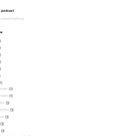
l podcast
Musikaalimatkassa
ve
)
)
)
)
)
)
7)
ember
(2)
ember
(1)
ober
(3)
tember
(3)
ust
(3)
y
(3)
e
(3)