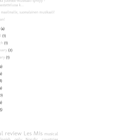
ka jukebox-musikaali syntyy –
astattelussa k...
e maailmalle, suomalainen musikaali!
ean!
y
(4)
il
(1)
ch
(1)
ruary
(2)
uary
(1)
9)
9)
8)
9)
0)
9)
5)
l review
Les Mis
musical
Finnish only
Nordic countries