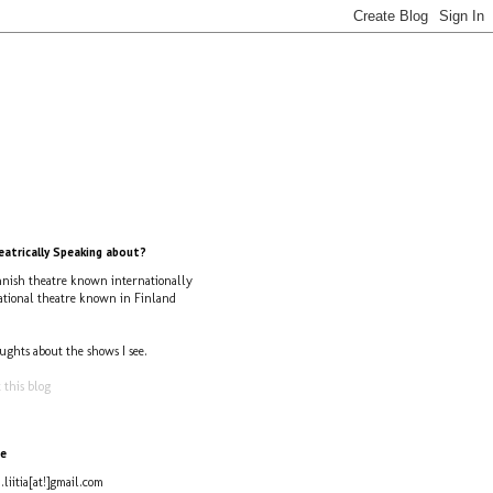
atrically Speaking about?
nish theatre known internationally
ational theatre known in Finland
ughts about the shows I see.
 this blog
e
i.liitia[at!]gmail.com