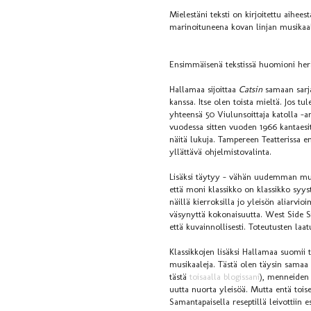
Mielestäni teksti on kirjoitettu aihe
marinoituneena kovan linjan musikaa
Ensimmäisenä tekstissä huomioni herä
Hallamaa sijoittaa
Catsin
samaan sar
kanssa. Itse olen toista mieltä. Jos
yhteensä 50 Viulunsoittaja katolla -a
vuodessa sitten vuoden 1966 kantaes
näitä lukuja. Tampereen Teatterissa en
yllättävä ohjelmistovalinta.
Lisäksi täytyy – vähän uudemman musi
että moni klassikko on klassikko syys
näillä kierroksilla jo yleisön aliarvio
väsynyttä kokonaisuutta. West Side S
että kuvainnollisesti. Toteutusten laa
Klassikkojen lisäksi Hallamaa suomii 
musikaaleja. Tästä olen täysin samaa m
tästä
toisaalla blogissani
), menneiden 
uutta nuorta yleisöä. Mutta entä tois
Samantapaisella reseptillä leivottii