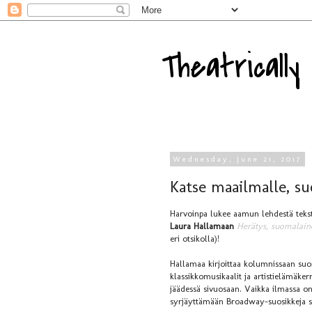
Theatricall
Wednesday, June 21, 2017
Katse maailmalle, su
Harvoinpa lukee aamun lehdestä teksti
Laura Hallamaan
Herätys, suomalain
eri otsikolla)!
Hallamaa kirjoittaa kolumnissaan suo
klassikkomusikaalit ja artistielämäke
jäädessä sivuosaan. Vaikka ilmassa o
syrjäyttämään Broadway-suosikkeja su