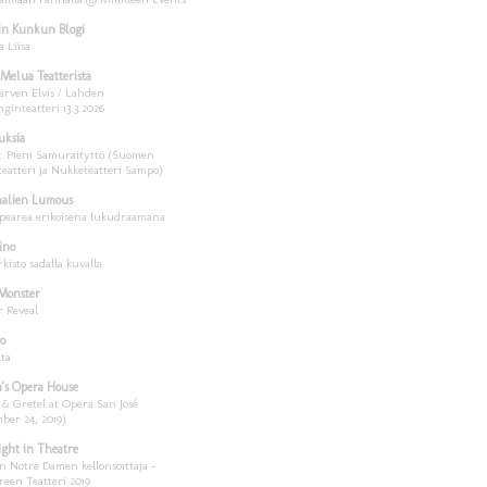
in Kunkun Blogi
a Liisa
 Melua Teatterista
ärven Elvis / Lahden
ginteatteri 13.3.2026
uksia
a: Pieni Samuraityttö (Suomen
teatteri ja Nukketeatteri Sampo)
aalien Lumous
pearea erikoisena lukudraamana
ino
rkisto sadalla kuvalla
Monster
 Reveal
o
lta
's Opera House
 & Gretel at Opera San José
ber 24, 2019)
ght in Theatre
n Notre Damen kellonsoittaja –
een Teatteri 2019