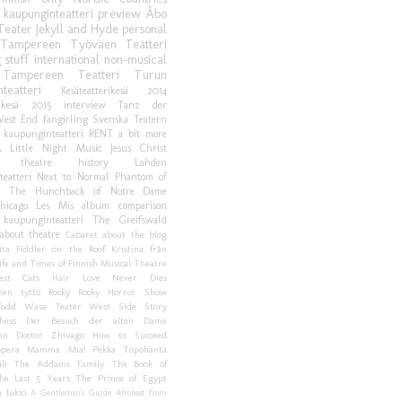
 kaupunginteatteri
preview
Åbo
Teater
Jekyll and Hyde
personal
Tampereen Työväen Teatteri
g stuff
international
non-musical
Tampereen Teatteri
Turun
teatteri
Kesäteatterikesä 2014
rikesä 2015
interview
Tanz der
est End
fangirling
Svenska Teatern
 kaupunginteatteri
RENT
a bit more
 Little Night Music
Jesus Christ
theatre history
Lahden
eatteri
Next to Normal
Phantom of
a
The Hunchback of Notre Dame
hicago
Les Mis album comparison
 kaupunginteatteri
The Greifswald
about theatre
Cabaret
about the blog
ita
Fiddler on the Roof
Kristina från
ife and Times of Finnish Musical Theatre
est
Cats
Hair
Love Never Dies
nen tyttö
Rocky
Rocky Horror Show
odd
Wasa Teater
West Side Story
hess
Der Besuch der alten Dame
en
Doctor Zhivago
How to Succeed
ppera
Mamma Mia!
Pekka Töpöhäntä
li
The Addams Family
The Book of
he Last 5 Years
The Prince of Egypt
 lukio
A Gentleman's Guide
Afrobeat from