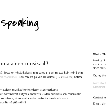
y Speaking
What's The
Making Fin
omalainen musikaali!
and intern
since 2010.
ä, josta on yhtäaikaisesti niin samaa ja eri mieltä kuin minä olin
Or, my tho
en musikaali!
-kolumnista päivän Hesarissa (HS 21.6.2017, netissä
More about
Disclaimer
malaisen musikaaliohjelmiston alennustilasta:
rrat dominoivat esityskalentereita uuden suomalaisen musikaalin
Contact m
n muutosta, ei suomalaisesta uustuotannosta ole vielä
urilta näyttämöiltä.
E-mail: siir