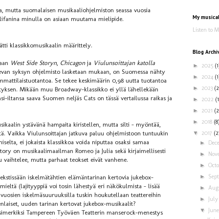
esta, mutta suomalaisen musikaaliohjelmiston seassa vuosia
My musica
lifanina minulla on asiaan muutama mielipide.
Listen to 
tti klassikkomusikaalin määrittely.
Blog Archi
jaan
West Side Storyn
,
Chicagon
ja
Viulunsoittajan katolla
►
2025
(1
 tulevan syksyn ohjelmisto lasketaan mukaan, on Suomessa nähty
►
2024
(1
mmattilaistuotantoa. Se tekee keskimäärin 0,98 uutta tuotantoa
►
2023
(2
ityksen. Mikään muu Broadway-klassikko ei yllä lähellekään
si-iltansa saava Suomen neljäs Cats on tässä vertailussa raikas ja
►
2022
(1
►
2021
(2
►
2018
(8
kaalin ystävänä hampaita kiristellen, mutta silti – myöntää,
▼
2017
(2
tä. Vaikka Viulunsoittajan jatkuva paluu ohjelmistoon tuntuukin
imiselta, ei jokaista klassikkoa voida niputtaa osaksi samaa
►
Dec
tory on musikaalimaailman Romeo ja Julia sekä kirjaimellisesti
►
Nov
tu vaihtelee, mutta parhaat teokset eivät vanhene.
►
Oct
►
Sep
tekstissään iskelmätähtien elämäntarinan kertovia jukebox-
ieltä (lajityyppiä voi tosin lähestyä eri näkökulmista – lisää
►
Aug
vuosien iskelmäsuuruuksilla tuskin houkutellaan teattereihin
►
Jul
enlaiset, uuden tarinan kertovat jukebox-musikaalit?
▼
Jun
n esimerkiksi Tampereen Työväen Teatterin manserock-menestys